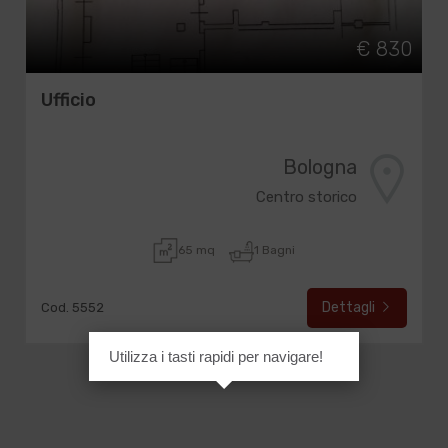
€ 830
Ufficio
Bologna
Centro storico
65 mq
1 Bagni
Dettagli
Cod. 5552
Utilizza i tasti rapidi per navigare!