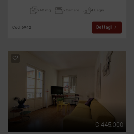
240 mq
5 Camere
4 Bagni
Dettagli
Cod. 6942
€ 445.000