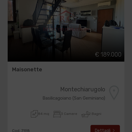
€ 189.000
Maisonette
Montechiarugolo
Basilicagoiano (San Geminiano)
84 mq
3 Camere
2 Bagni
Dettagli
Cod. 7198