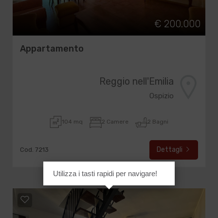
€ 200.000
Appartamento
Reggio nell'Emilia
Ospizio
104 mq
2 Camere
2 Bagni
Dettagli
Cod. 7213
Utilizza i tasti rapidi per navigare!