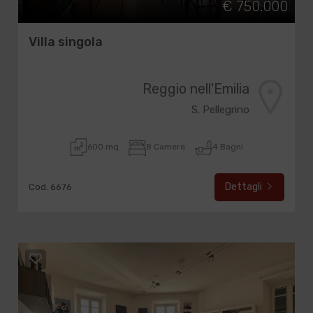
€ 750.000
Villa singola
Reggio nell'Emilia
S. Pellegrino
600 mq
8 Camere
4 Bagni
Dettagli
Cod. 6676