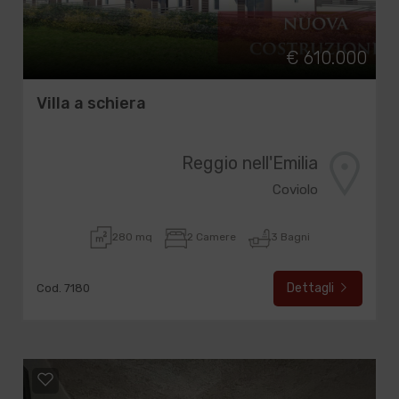
€ 610.000
Villa a schiera
Reggio nell'Emilia
Coviolo
280 mq
2 Camere
3 Bagni
Dettagli
Cod. 7180