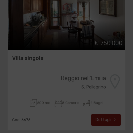
€ 750.000
Villa singola
Reggio nell'Emilia
S. Pellegrino
600 mq
8 Camere
4 Bagni
Dettagli
Cod. 6676