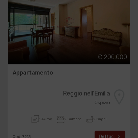
€ 200.000
Appartamento
Reggio nell'Emilia
Ospizio
104 mq
2 Camere
2 Bagni
Dettagli
Cod. 7213