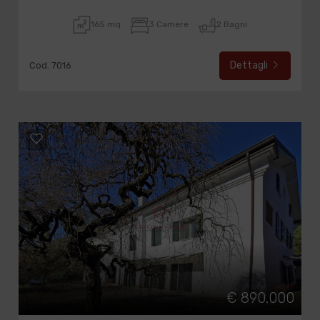
165 mq
3 Camere
2 Bagni
Dettagli
Cod. 7016
€ 890.000