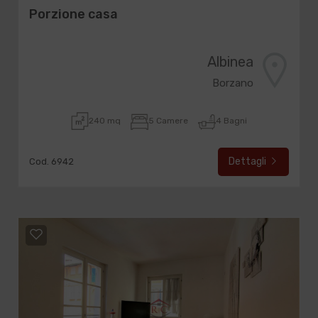
Porzione casa
Albinea
Borzano
240 mq
5 Camere
4 Bagni
Dettagli
Cod. 6942