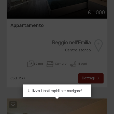
€ 1.000
Appartamento
Reggio nell'Emilia
Centro storico
52 mq
1 Camere
1 Bagni
Dettagli
Cod. 7197
Utilizza i tasti rapidi per navigare!