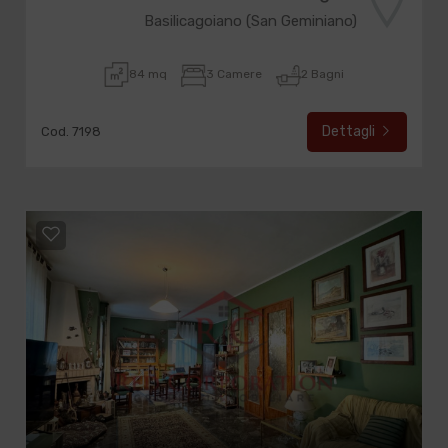
Basilicagoiano (San Geminiano)
84 mq
3 Camere
2 Bagni
Dettagli
Cod. 7198