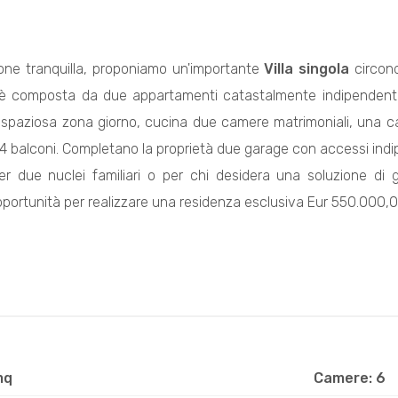
ione tranquilla, proponiamo un'importante
Villa singola
circond
la è composta da due appartamenti catastalmente indipendenti,
spaziosa zona giorno, cucina due camere matrimoniali, una ca
4 balconi. Completano la proprietà due garage con accessi indi
per due nuclei familiari o per chi desidera una soluzione di 
opportunità per realizzare una residenza esclusiva Eur 550.000,
mq
Camere: 6