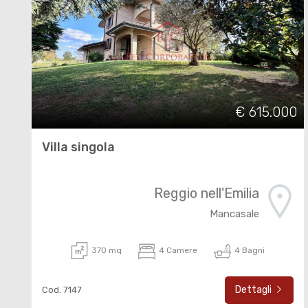
€ 615.000
Villa singola
Reggio nell'Emilia
Mancasale
370 mq
4 Camere
4 Bagni
Dettagli
Cod. 7147