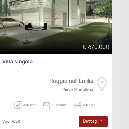
€ 670.000
Villa singola
Reggio nell'Emilia
Pieve Modolena
260 mq
4 Camere
3 Bagni
Dettagli
Cod. 7058