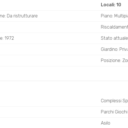
Locali: 10
e: Da ristrutturare
Piano: Multip
Riscaldamen
e: 1972
Stato attuale:
Giardino: Pri
Posizione: Zo
Complessi Spo
Parchi Giochi
Asilo