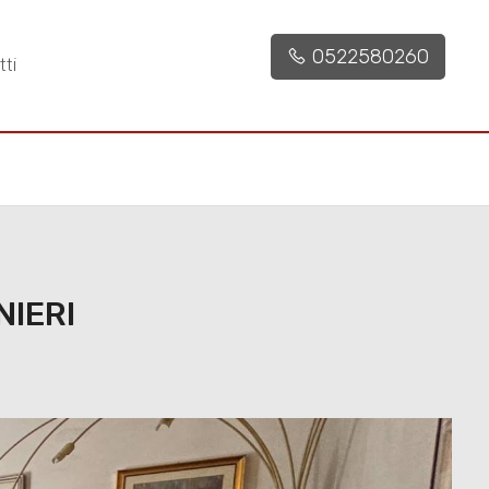
0522580260
ti
NIERI