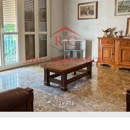
[
1
/
3
1
]