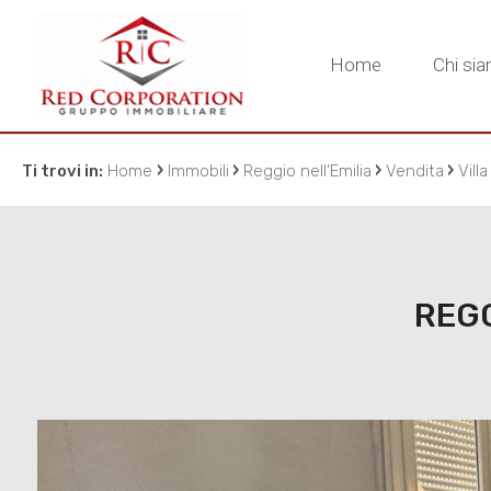
Home
Chi si
›
›
›
›
Ti trovi in:
Home
Immobili
Reggio nell'Emilia
Vendita
Vill
REGG