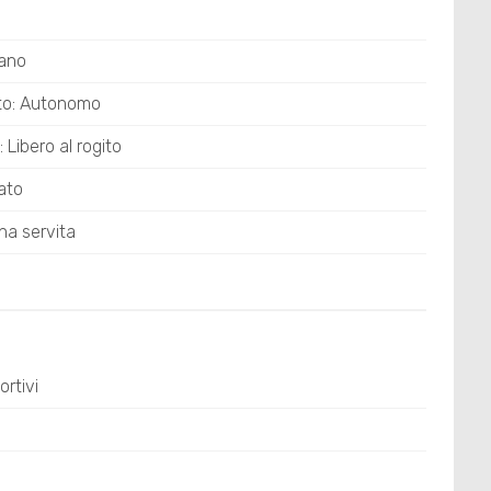
iano
to: Autonomo
 Libero al rogito
vato
na servita
rtivi