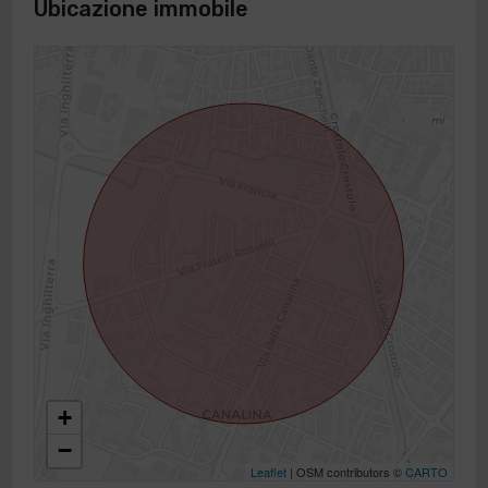
Ubicazione immobile
+
−
Leaflet
| OSM contributors ©
CARTO