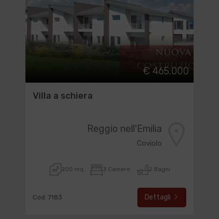
€ 465.000
Villa a schiera
Reggio nell'Emilia
Coviolo
200 mq
3 Camere
2 Bagni
Dettagli
Cod. 7183