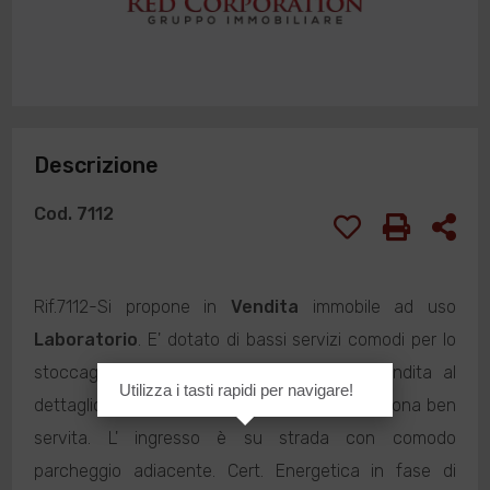
Descrizione
Cod. 7112
Rif.7112-Si propone in
Vendita
immobile ad uso
Laboratorio
. E' dotato di bassi servizi comodi per lo
stoccaggio e una zona destinata alla rivendita al
Utilizza i tasti rapidi per navigare!
dettaglio. Sito in contesto ad alta visibilità e zona ben
servita. L' ingresso è su strada con comodo
parcheggio adiacente. Cert. Energetica in fase di