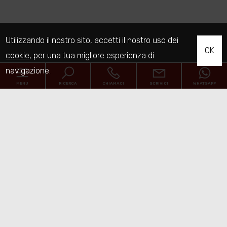
Utilizzando il nostro sito, accetti il nostro uso dei
OK
cookie
, per una tua migliore esperienza di
navigazione.
MENU
RICERCA
CHIAMACI
SCRIVICI
WHATSAPP
Codice
Home
Contratto
Chi siamo
Qualsiasi
Vendita
Affitto
Immobili
[+]
Scegli dove cercare
Servizi