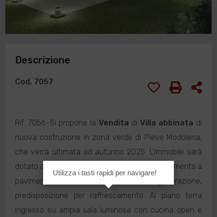
Descrizione
Cod. 7057
Rif. 7056-Si propone la
Vendita
di
Villa abbinata
di
nuova costruzione in zona verde di Pieve Modolena,
che verrà ultimata ad autunno 2025. L'immobile sarà
dotato di impianto di fotovoltaico con riscaldamento a
Utilizza i tasti rapidi per navigare!
pavimento, infissi di ultima generazione,
predisposizione per raffrescamento. Al piano terra
ingresso su ampia sala luminosa con cucina open e