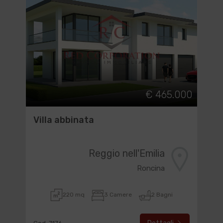
€ 465.000
Villa abbinata
Reggio nell'Emilia
Roncina
220 mq
3 Camere
2 Bagni