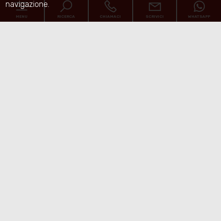
navigazione.
MENU
RICERCA
CHIAMACI
SCRIVICI
WHATSAPP
Codice
Home
Contratto
Chi siamo
Qualsiasi
Vendita
Affitto
Immobili
[+]
Scegli dove cercare
Servizi
Nanotek
Tipologia -
Contatti
multiscelta