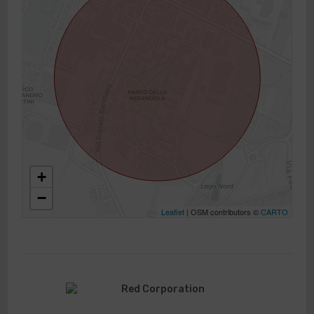
+
−
Leaflet
| OSM contributors ©
CARTO