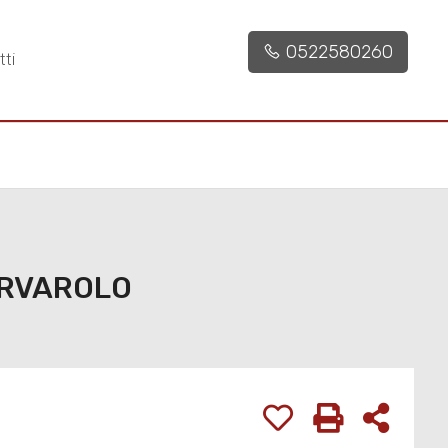
50 mq
1
0522580260
ti
CERVAROLO