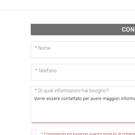
CON
* Nome
* Telefono
* Di quali informazioni hai bisogno?
*
Compilando ed inviando questo modulo di richiesta, 