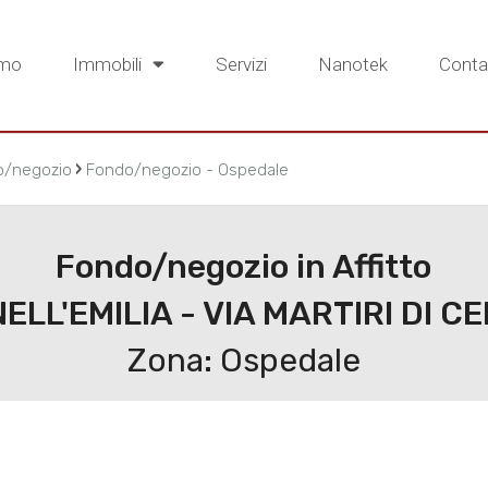
amo
Immobili
Servizi
Nanotek
Contat
›
o/negozio
Fondo/negozio - Ospedale
Fondo/negozio in Affitto
ELL'EMILIA - VIA MARTIRI DI 
Zona: Ospedale