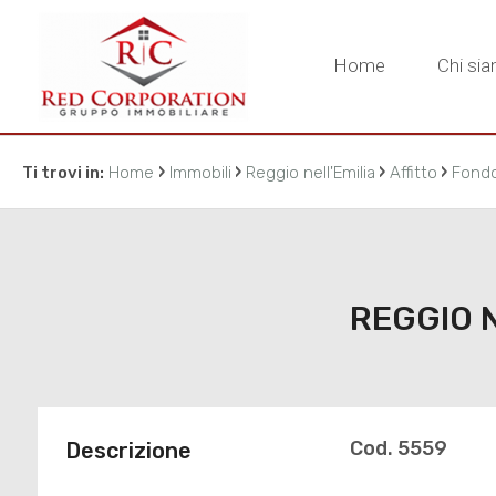
Home
Chi si
›
›
›
›
Ti trovi in:
Home
Immobili
Reggio nell'Emilia
Affitto
Fond
REGGIO N
Cod. 5559
Descrizione