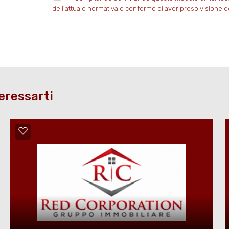
dell'attuale normativa e confermo di aver preso visione de
eressarti