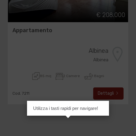
€ 208.000
Appartamento
Albinea
Albinea
85 mq
2 Camere
1 Bagni
Dettagli
Cod. 7211
Utilizza i tasti rapidi per navigare!