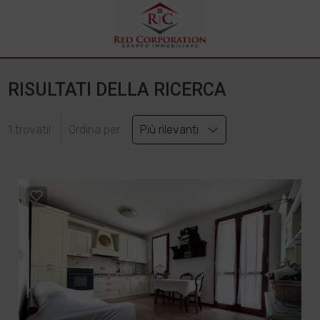
RISULTATI DELLA RICERCA
1 trovati!
Ordina per:
Più rilevanti